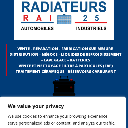
VENTE - RÉPARATION - FABRICATION SUR MESURE
DISTRIBUTION - NÉGOCE - LIQUIDES DE REFROIDISSEMENT
- LAVE GLACE - BATTERIES
VENTE ET NETTOYAGE FILTRE À PARTICULES (FAP)
TRAITEMENT CÉRAMIQUE - RÉSERVOIRS CARBURANT
Vente de radiateur - Réparation de radiateur - Fabrication de radiateur
We value your privacy
sur mesure - Liquides de refroidissement - Batteries automobile -
Batteries motos - Batteries bateaux - Batteries avions - Batteries
We use cookies to enhance your browsing experience,
véhicules industriels - Batteries BTP - Batteries véhicules agricoles
serve personalized ads or content, and analyze our traffic.