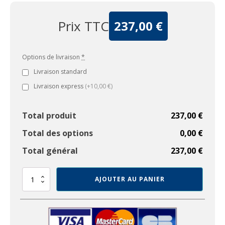
Prix TTC
237,00
€
Options de livraison
*
Livraison standard
Livraison express
(+10,00 €)
Total produit
237,00 €
Total des options
0,00 €
Total général
237,00 €
quantité
AJOUTER AU PANIER
de
RADIATEUR
HUILE
CITROËN
SM