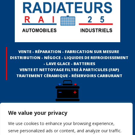
VENTE - RÉPARATION - FABRICATION SUR MESURE
DISTRIBUTION - NÉGOCE - LIQUIDES DE REFROIDISSEMENT
- LAVE GLACE - BATTERIES
VENTE ET NETTOYAGE FILTRE À PARTICULES (FAP)
TRAITEMENT CÉRAMIQUE - RÉSERVOIRS CARBURANT
Vente de radiateur - Réparation de radiateur - Fabrication de radiateur
We value your privacy
sur mesure - Liquides de refroidissement - Batteries automobile -
Batteries motos - Batteries bateaux - Batteries avions - Batteries
We use cookies to enhance your browsing experience,
véhicules industriels - Batteries BTP - Batteries véhicules agricoles
serve personalized ads or content, and analyze our traffic.