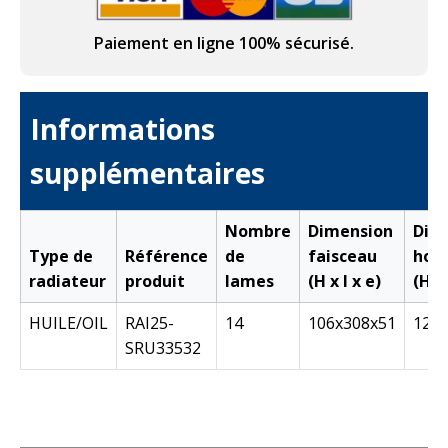
MASERATI
Paiement en ligne 100% sécurisé.
Informations
supplémentaires
Nombre
Dimension
Dim
Type de
Référence
de
faisceau
hors
radiateur
produit
lames
(H x l x e)
(H x 
HUILE/OIL
RAI25-
14
106x308x51
129
SRU33532