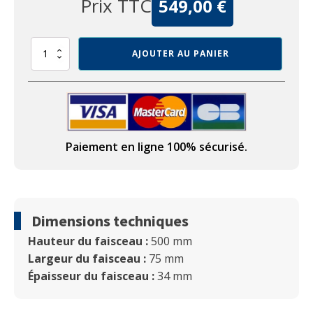
Prix TTC
549,00
€
quantité
AJOUTER AU PANIER
de
RADIATEUR
HUILE
OPEL
OMEGA
-
31051
Paiement en ligne 100% sécurisé.
-
NRF
Dimensions techniques
Hauteur du faisceau :
500
mm
Largeur du faisceau :
75
mm
Épaisseur du faisceau :
34
mm