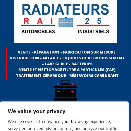
VENTE - RÉPARATION - FABRICATION SUR MESURE
DISTRIBUTION - NÉGOCE - LIQUIDES DE REFROIDISSEMENT
- LAVE GLACE - BATTERIES
VENTE ET NETTOYAGE FILTRE À PARTICULES (FAP)
TRAITEMENT CÉRAMIQUE - RÉSERVOIRS CARBURANT
Vente de radiateur - Réparation de radiateur - Fabrication de radiateur
We value your privacy
sur mesure - Liquides de refroidissement - Batteries automobile -
Batteries motos - Batteries bateaux - Batteries avions - Batteries
We use cookies to enhance your browsing experience,
véhicules industriels - Batteries BTP - Batteries véhicules agricoles
serve personalized ads or content, and analyze our traffic.