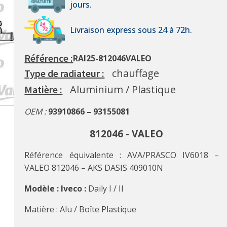
jours.
Livraison express sous 24 à 72h.
Référence :
RAI25-812046VALEO
chauffage
Type de radiateur :
Aluminium / Plastique
Matière :
OEM :
93910866 – 93155081
812046 - VALEO
Référence équivalente : AVA/PRASCO IV6018 –
VALEO 812046 – AKS DASIS 409010N
Modèle : Iveco :
Daily I / II
Matière : Alu / Boîte Plastique